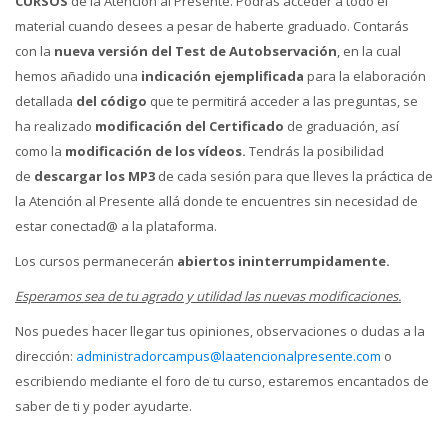
CURSOS
de la Atención al Presente. Podrás acceder a todo el
material cuando desees a pesar de haberte graduado. Contarás
con la
nueva versión del Test de Autobservación
, en la cual
hemos añadido una
indicación ejemplificada
para la elaboración
detallada
del código
que te permitirá acceder a las preguntas, se
ha realizado
modificación del Certificado
de graduación, así
como la
modificación de los vídeos.
Tendrás la posibilidad
de
descargar los MP3
de cada sesión para que lleves la práctica de
la Atención al Presente allá donde te encuentres sin necesidad de
estar conectad@ a la plataforma.
Los cursos permanecerán
abiertos
ininterrumpidamente.
Esperamos sea de tu agrado y utilidad las nuevas modificaciones.
Nos puedes hacer llegar tus opiniones, observaciones o dudas a la
dirección:
administradorcampus@laatencionalpresente.com
o
escribiendo mediante el foro de tu curso, estaremos encantados de
saber de ti y poder ayudarte.