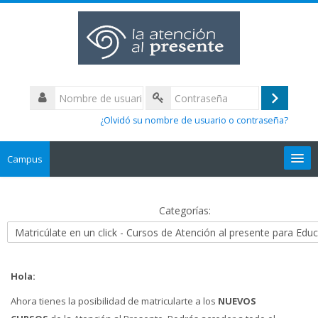
Nombre
de
Acceder
Contraseña
usuario
¿Olvidó su nombre de usuario o contraseña?
Campus
Español - Internacional ‎(es)‎
Categorías:
Buscar
cursos
Envi
Hola:
Ahora tienes la posibilidad de matricularte a los
NUEVOS