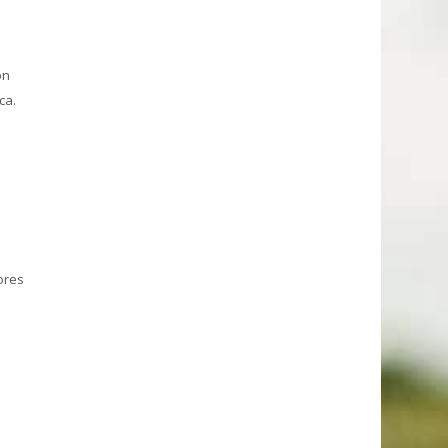
ón
ca.
s
ores