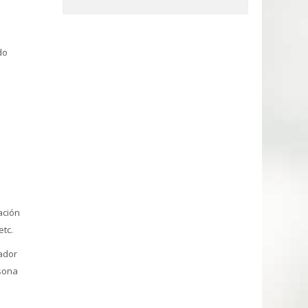
do
ación
etc.
ador
rsona