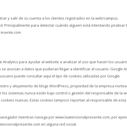
ntrar y salir de su cuenta a los clientes registrados en la web/campus.
ad. Principalmente para detectar cuándo alguien está intentando piratear 
presente.com
e Analytics para ayudar al website a analizar el uso que hacen los usuario
se asocian a datos que pudieran llegar a identificar al usuario. Google An
l usuario puede consultar aquí el tipo de cookies utilizadas por Google.
nistro y alojamiento de blogs WordPress, propiedad de la empresa norte
por los sistemas nunca están bajo control o gestión del responsable de la w
 cookies nuevas. Estas cookies tampoco reportan al responsable de est
navegador mientras navega por www.laatencionalpresente.com, por ejem
atencionalpresente.com en alguna red social.