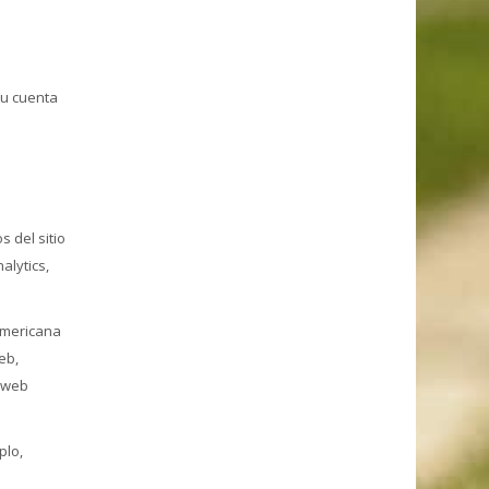
tu cuenta
s del sitio
alytics,
americana
eb,
a web
plo,