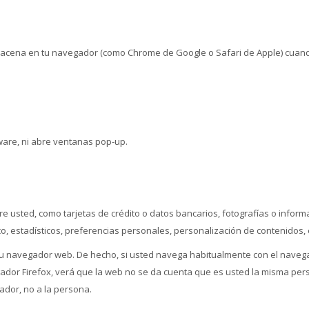
macena en tu navegador (como Chrome de Google o Safari de Apple) cuan
yware, ni abre ventanas pop-up.
 usted, como tarjetas de crédito o datos bancarios, fotografías o inform
o, estadísticos, preferencias personales, personalización de contenidos, 
 su navegador web. De hecho, si usted navega habitualmente con el naveg
dor Firefox, verá que la web no se da cuenta que es usted la misma pe
ador, no a la persona.