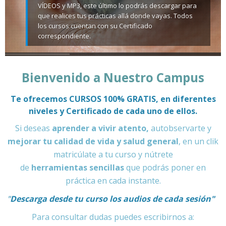
VÍDEOS y MP3, este último lo podrás descargar para
que realices tus prácticas allá donde vayas. Todos
los cursos cuentan con su Certificado
correspondiente.
Bienvenido a Nuestro Campus
Te ofrecemos CURSOS 100% GRATIS, en diferentes
niveles y Certificado de cada uno de ellos.
Si deseas
aprender a vivir atento,
autobservarte y
mejorar tu calidad de vida y salud general
, en un clik
matricúlate a tu curso y nútrete
de
herramientas sencillas
que podrás poner en
práctica en cada instante.
"
Descarga
desde tu curso los audios de cada sesión"
Para consultar dudas puedes escribirnos a: